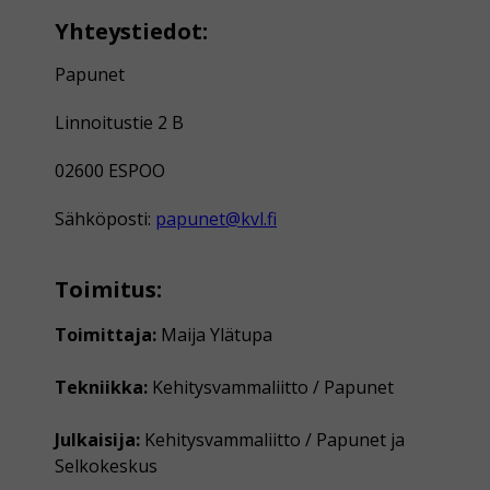
Yhteystiedot:
Papunet
Linnoitustie 2 B
02600 ESPOO
Sähköposti:
papunet@kvl.fi
Toimitus:
Toimittaja:
Maija Ylätupa
Tekniikka:
Kehitysvammaliitto / Papunet
Julkaisija:
Kehitysvammaliitto / Papunet ja
Selkokeskus