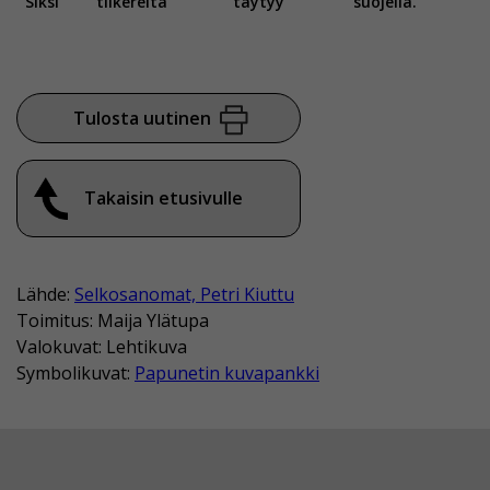
Siksi
tiikereitä
täytyy
suojella.
Tulosta uutinen
Takaisin etusivulle
Lähde:
Selkosanomat, Petri Kiuttu
Toimitus: Maija Ylätupa
Valokuvat: Lehtikuva
Symbolikuvat:
Papunetin kuvapankki