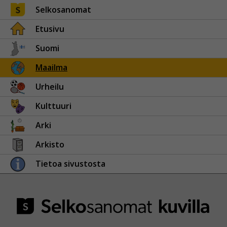
Selkosanomat
Etusivu
Suomi
Maailma
Urheilu
Kulttuuri
Arki
Arkisto
Tietoa sivustosta