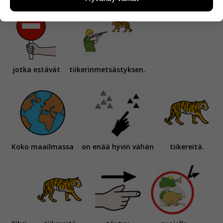
miten sivuilla liikutaan. Emme kuitenkaan kerää
henkilötietoja kuten nimiä, eikä tietoja voi yhdistää
yksittäiseen käyttäjään.
Voit valita, hyväksytkö näiden evästeiden käytön.
jotka estävät
tiikerinmetsästyksen.
Koko maailmassa
on enää hyvin vähän
tiikereitä.