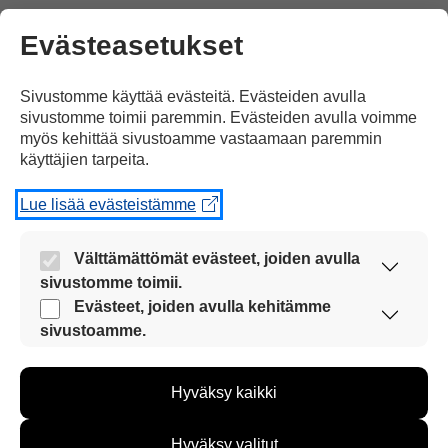
Evästeasetukset
Sivustomme käyttää evästeitä. Evästeiden avulla
sivustomme toimii paremmin. Evästeiden avulla voimme
on nähty
yksitoista tiikerin pentua.
myös kehittää sivustoamme vastaamaan paremmin
käyttäjien tarpeita.
Lue lisää evästeistämme
Välttämättömät evästeet, joiden avulla
sivustomme toimii.
Nyt
luonnonsuojelualueella
Nämä evästeet ovat aina käytössä, jotta
Evästeet, joiden avulla kehitämme
sivustoamme voi käyttää sujuvasti ja turvallisesti.
sivustoamme.
Näiden evästeiden avulla keräämme tietoa, miten
sivustoamme käytetään. Tiedon avulla voimme
Hyväksy kaikki
kehittää sivustoamme vastaamaan paremmin
käyttäjien tarpeita. Tietoa kerätään esimerkiksi
on vartijat,
kävijämääristä ja siitä, mitä sivuja käytetään ja
Hyväksy valitut