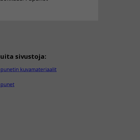
uita sivustoja:
punetin kuvamateriaalit
apunet