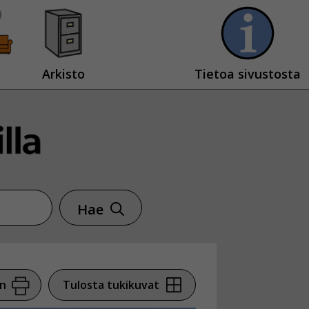
Arkisto
Tietoa sivustosta
Hae
en
Tulosta tukikuvat