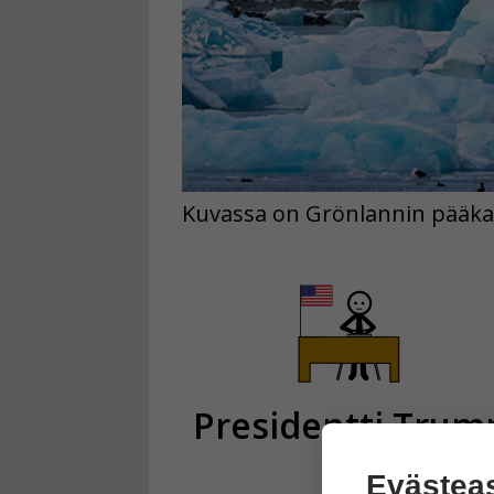
Kuvassa on Grönlannin pääkau
Presidentti Trum
Evästea