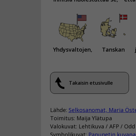
Yhdysvaltojen,
Tanskan
Takaisin etusivulle
Lähde:
Selkosanomat, Maria Öst
Toimitus: Maija Ylätupa
Valokuvat: Lehtikuva / AFP / Od
Symbolikuvat:
Papunetin kuvapa