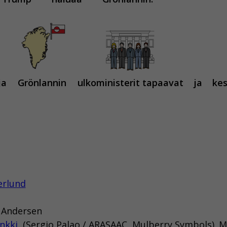
ja
Grönlannin
ulkoministerit tapaavat
ja
kes
erlund
d Andersen
nkki
, (Sergio Palao / ARASAAC, Mulberry Symbols).