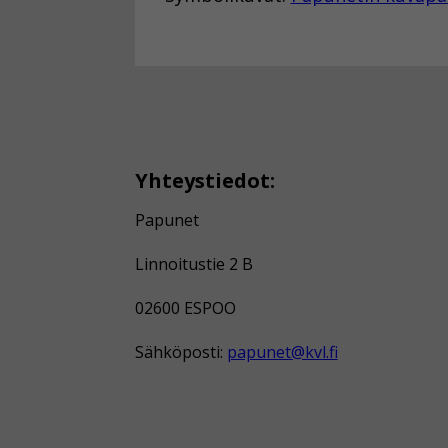
Yhteystiedot:
Papunet
Linnoitustie 2 B
02600 ESPOO
Sähköposti:
papunet@kvl.fi