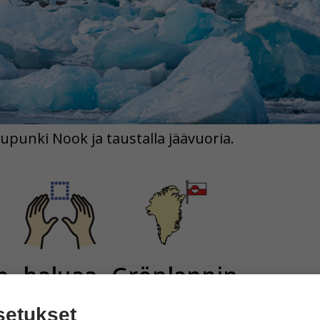
punki Nook ja taustalla jäävuoria.
p
haluaa
Grönlannin
setukset