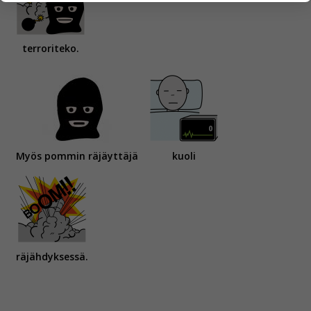
yksittäiseen käyttäjään.
Voit valita, hyväksytkö näiden evästeiden käytön.
terroriteko.
Myös pommin räjäyttäjä
kuoli
räjähdyksessä.