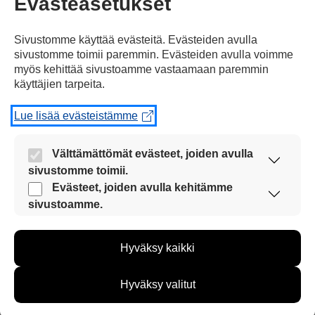
Evästeasetukset
Sivustomme käyttää evästeitä. Evästeiden avulla
Räjähdys tapahtui
konsertissa,
jossa oli
sivustomme toimii paremmin. Evästeiden avulla voimme
myös kehittää sivustoamme vastaamaan paremmin
käyttäjien tarpeita.
Lue lisää evästeistämme
lapsia ja nuoria.
Välttämättömät evästeet, joiden avulla
sivustomme toimii.
Nämä evästeet ovat aina käytössä, jotta
Evästeet, joiden avulla kehitämme
sivustoamme voi käyttää sujuvasti ja turvallisesti.
sivustoamme.
Näiden evästeiden avulla keräämme tietoa, miten
sivustoamme käytetään. Tiedon avulla voimme
Hyväksy kaikki
kehittää sivustoamme vastaamaan paremmin
Poliisi
sanoo,
että räjähdys oli
käyttäjien tarpeita. Tietoa kerätään esimerkiksi
kävijämääristä ja siitä, mitä sivuja käytetään ja
Hyväksy valitut
miten sivuilla liikutaan. Emme kuitenkaan kerää
henkilötietoja kuten nimiä, eikä tietoja voi yhdistää