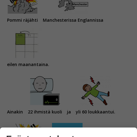
Pommi räjähti
Manchesterissa Englannissa
eilen maanantaina.
Ainakin
22 ihmistä kuoli
ja
yli 60 loukkaantui.