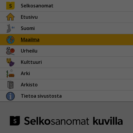
Selkosanomat
Etusivu
Suomi
Maailma
Urheilu
Kulttuuri
Arki
Arkisto
Tietoa sivustosta