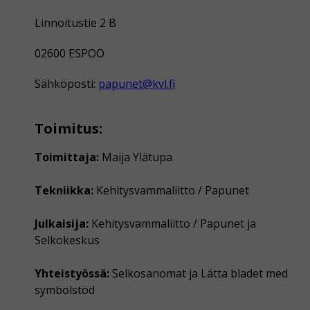
Linnoitustie 2 B
02600 ESPOO
Sähköposti:
papunet@kvl.fi
Toimitus:
Toimittaja:
Maija Ylätupa
Tekniikka:
Kehitysvammaliitto / Papunet
Julkaisija:
Kehitysvammaliitto / Papunet ja
Selkokeskus
Yhteistyössä:
Selkosanomat ja Lätta bladet med
symbolstöd