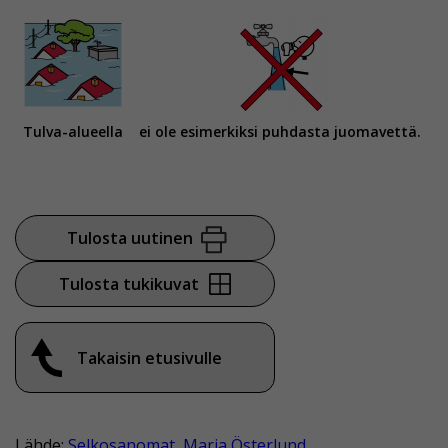
Tulva-alueella
ei ole esimerkiksi puhdasta juomavettä.
Tulosta uutinen
Tulosta tukikuvat
Takaisin etusivulle
Lähde:
Selkosanomat, Maria Österlund