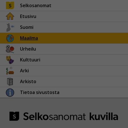
Selkosanomat
Etusivu
Suomi
Maailma
Urheilu
Kulttuuri
Arki
Arkisto
Tietoa sivustosta