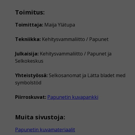
Toimitus:
Toimittaja:
Maija Ylätupa
Tekniikka:
Kehitysvammaliitto / Papunet
Julkaisija:
Kehitysvammaliitto / Papunet ja
Selkokeskus
Yhteistyössä:
Selkosanomat ja Lätta bladet med
symbolstöd
Piirroskuvat:
Papunetin kuvapankki
Muita sivustoja:
Papunetin kuvamateriaalit