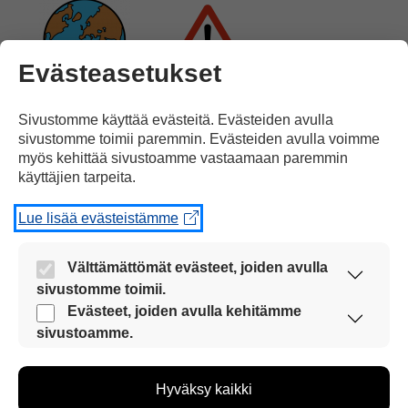
Evästeasetukset
Siksi maapallon tila
on vakava.
Sivustomme käyttää evästeitä. Evästeiden avulla
sivustomme toimii paremmin. Evästeiden avulla voimme
myös kehittää sivustoamme vastaamaan paremmin
käyttäjien tarpeita.
Lue lisää evästeistämme
Me jokainen
voimme tehdä valintoja,
Välttämättömät evästeet, joiden avulla
sivustomme toimii.
Nämä evästeet ovat aina käytössä, jotta
Evästeet, joiden avulla kehitämme
sivustoamme voi käyttää sujuvasti ja turvallisesti.
sivustoamme.
Näiden evästeiden avulla keräämme tietoa, miten
sivustoamme käytetään. Tiedon avulla voimme
jotka suojelevat luontoa
ja elämää maapallolla.
Hyväksy kaikki
kehittää sivustoamme vastaamaan paremmin