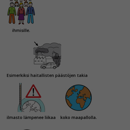
ihmisille.
Esimerkiksi haitallisten päästöjen takia
ilmasto lämpenee liikaa
koko maapallolla.