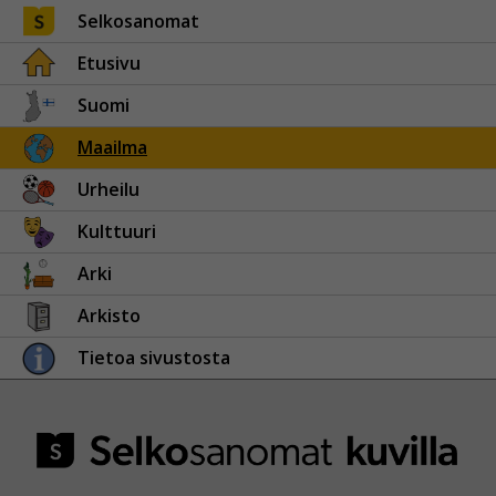
Selkosanomat
Etusivu
Suomi
Maailma
Urheilu
Kulttuuri
Arki
Arkisto
Tietoa sivustosta