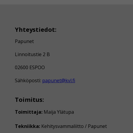
Yhteystiedot:
Papunet
Linnoitustie 2 B
02600 ESPOO
Sähköposti:
papunet@kvl.fi
Toimitus:
Toimittaja:
Maija Ylätupa
Tekniikka:
Kehitysvammaliitto / Papunet