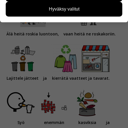
käyttäjien tarpeita. Tietoa kerätään esimerkiksi
kävijämääristä ja siitä, mitä sivuja käytetään ja
Hyväksy valitut
miten sivuilla liikutaan. Emme kuitenkaan kerää
henkilötietoja kuten nimiä, eikä tietoja voi yhdistää
yksittäiseen käyttäjään.
Älä heitä roskia luontoon,
vaan heitä ne roskakoriin.
Voit valita, hyväksytkö näiden evästeiden käytön.
Lajittele jätteet
ja
kierrätä vaatteet ja tavarat.
Syö
enemmän
kasviksia
ja