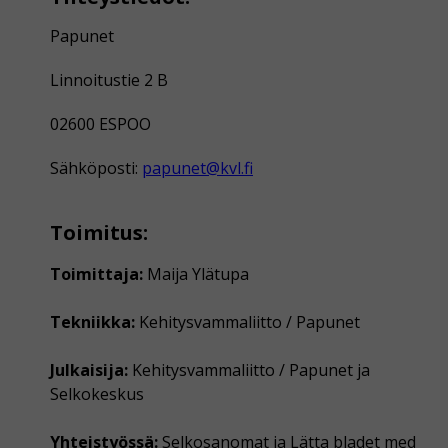
Papunet
Linnoitustie 2 B
02600 ESPOO
Sähköposti:
papunet@kvl.fi
Toimitus:
Toimittaja:
Maija Ylätupa
Tekniikka:
Kehitysvammaliitto / Papunet
Julkaisija:
Kehitysvammaliitto / Papunet ja
Selkokeskus
Yhteistyössä:
Selkosanomat ja Lätta bladet med