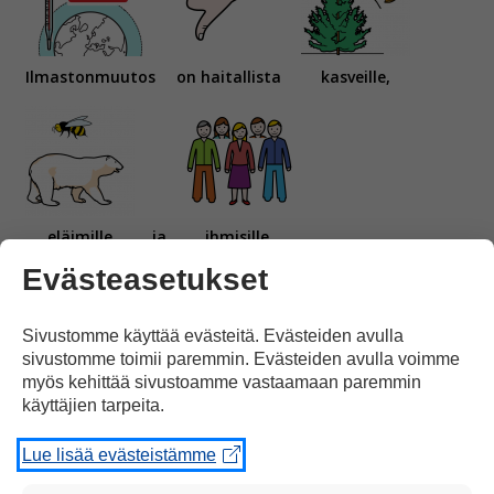
Ilmastonmuutos
on haitallista
kasveille,
eläimille
ja
ihmisille.
Evästeasetukset
Sivustomme käyttää evästeitä. Evästeiden avulla
sivustomme toimii paremmin. Evästeiden avulla voimme
myös kehittää sivustoamme vastaamaan paremmin
käyttäjien tarpeita.
Ilmansaasteet
ja
metsien hakkuut
lisäävät
Lue lisää evästeistämme