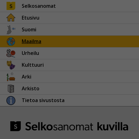
Selkosanomat
Etusivu
Suomi
Maailma
Urheilu
Kulttuuri
Arki
Arkisto
Tietoa sivustosta