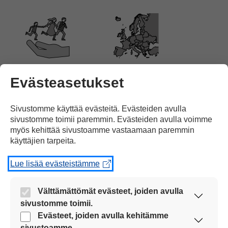
Pakolaiset menevät
muihin Euroopan maihin.
Evästeasetukset
Sivustomme käyttää evästeitä. Evästeiden avulla
sivustomme toimii paremmin. Evästeiden avulla voimme
myös kehittää sivustoamme vastaamaan paremmin
käyttäjien tarpeita.
Ukrainan sota
ja
ukrainalaisten
hätä
Lue lisää evästeistämme
Välttämättömät evästeet, joiden avulla
sivustomme toimii.
Nämä evästeet ovat aina käytössä, jotta
Evästeet, joiden avulla kehitämme
herättävät ihmisissä halun auttaa.
sivustoamme voi käyttää sujuvasti ja turvallisesti.
sivustoamme.