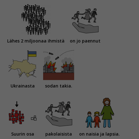
Lähes 2 miljoonaa ihmistä
on jo paennut
Ukrainasta
sodan takia.
Suurin osa
pakolaisista
on naisia ja lapsia.