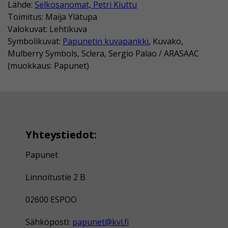
Lähde:
Selkosanomat, Petri Kiuttu
Toimitus: Maija Ylätupa
Valokuvat: Lehtikuva
Symbolikuvat:
Papunetin kuvapankki
, Kuvako,
Mulberry Symbols, Sclera, Sergio Palao / ARASAAC
(muokkaus: Papunet)
Yhteystiedot:
Papunet
Linnoitustie 2 B
02600 ESPOO
Sähköposti:
papunet@kvl.fi