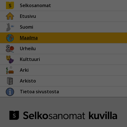
Selkosanomat
Etusivu
Suomi
Maailma
Urheilu
Kulttuuri
Arki
Arkisto
Tietoa sivustosta