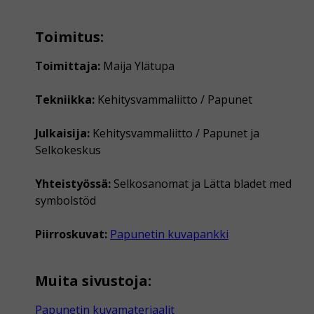
Toimitus:
Toimittaja:
Maija Ylätupa
Tekniikka:
Kehitysvammaliitto / Papunet
Julkaisija:
Kehitysvammaliitto / Papunet ja
Selkokeskus
Yhteistyössä:
Selkosanomat ja Lätta bladet med
symbolstöd
Piirroskuvat:
Papunetin kuvapankki
Muita sivustoja:
Papunetin kuvamateriaalit