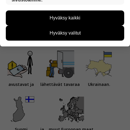
Näiden evästeiden avulla keräämme tietoa, miten
sivustoamme käytetään. Tiedon avulla voimme
Hyväksy kaikki
kehittää sivustoamme vastaamaan paremmin
käyttäjien tarpeita. Tietoa kerätään esimerkiksi
kävijämääristä ja siitä, mitä sivuja käytetään ja
Hyväksy valitut
miten sivuilla liikutaan. Emme kuitenkaan kerää
Monet vapaaehtoiset
ja
järjestöt
henkilötietoja kuten nimiä, eikä tietoja voi yhdistää
yksittäiseen käyttäjään.
Voit valita, hyväksytkö näiden evästeiden käytön.
avustavat ja
lähettävät tavaraa
Ukrainaan.
Suomi
ja
muut Euroopan maat