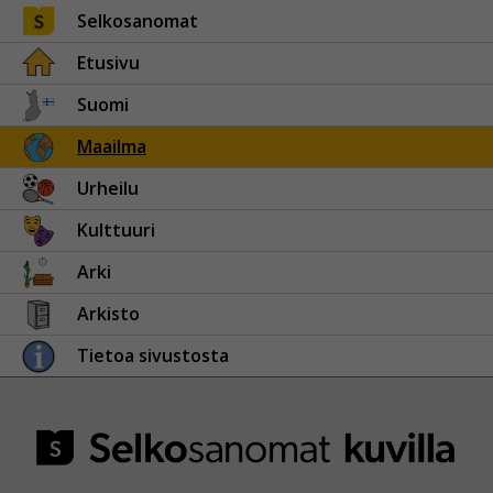
Selkosanomat
Etusivu
Suomi
Maailma
Urheilu
Kulttuuri
Arki
Arkisto
Tietoa sivustosta