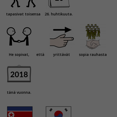
tapasivat toisensa
26. huhtikuuta.
He sopivat,
että
yrittävät
sopia rauhasta
tänä vuonna.