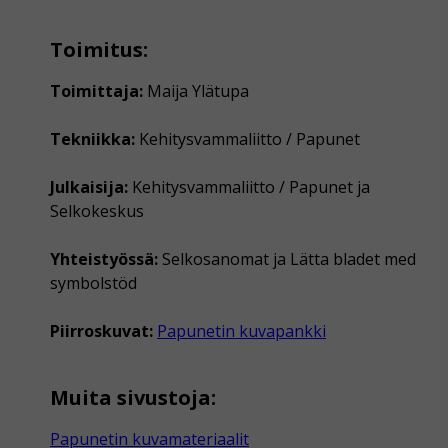
Toimitus:
Toimittaja:
Maija Ylätupa
Tekniikka:
Kehitysvammaliitto / Papunet
Julkaisija:
Kehitysvammaliitto / Papunet ja
Selkokeskus
Yhteistyössä:
Selkosanomat ja Lätta bladet med
symbolstöd
Piirroskuvat:
Papunetin kuvapankki
Muita sivustoja:
Papunetin kuvamateriaalit