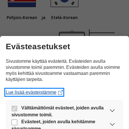
Pohjois-Korean
ja
Etelä-Korean
Evästeasetukset
välillä on ollut sotatila
1950-luvulta lähtien.
Sivustomme käyttää evästeitä. Evästeiden avulla
sivustomme toimii paremmin. Evästeiden avulla voimme
myös kehittää sivustoamme vastaamaan paremmin
käyttäjien tarpeita.
Lue lisää evästeistämme
Sota
päättyi
vuonna 1953,
Välttämättömät evästeet, joiden avulla
sivustomme toimii.
Nämä evästeet ovat aina käytössä, jotta
Evästeet, joiden avulla kehitämme
sivustoamme voi käyttää sujuvasti ja turvallisesti.
sivustoamme.