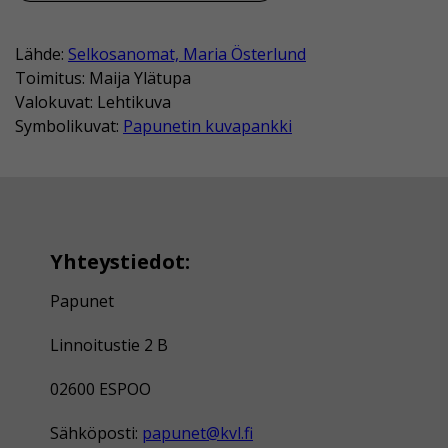
Lähde:
Selkosanomat, Maria Österlund
Toimitus: Maija Ylätupa
Valokuvat: Lehtikuva
Symbolikuvat:
Papunetin kuvapankki
Yhteystiedot:
Papunet
Linnoitustie 2 B
02600 ESPOO
Sähköposti:
papunet@kvl.fi