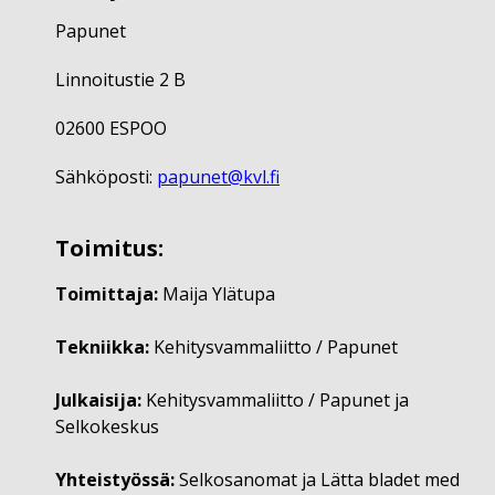
Papunet
Linnoitustie 2 B
02600 ESPOO
Sähköposti:
papunet@kvl.fi
Toimitus:
Toimittaja:
Maija Ylätupa
Tekniikka:
Kehitysvammaliitto / Papunet
Julkaisija:
Kehitysvammaliitto / Papunet ja
Selkokeskus
Yhteistyössä:
Selkosanomat ja Lätta bladet med