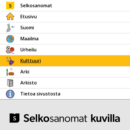
Selkosanomat
Etusivu
Suomi
Maailma
Urheilu
Kulttuuri
Arki
Arkisto
Tietoa sivustosta