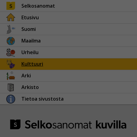
Selkosanomat
Etusivu
Suomi
Maailma
Urheilu
Kulttuuri
Arki
Arkisto
Tietoa sivustosta