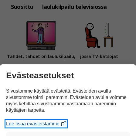
Suosittu
laulukilpailu televisiossa
Tähdet, tähdet on laulukilpailu,
jossa TV-katsojat
Evästeasetukset
Sivustomme käyttää evästeitä. Evästeiden avulla
sivustomme toimii paremmin. Evästeiden avulla voimme
valitsevat mielestään parhaan esiintyjän.
myös kehittää sivustoamme vastaamaan paremmin
käyttäjien tarpeita.
Lue lisää evästeistämme