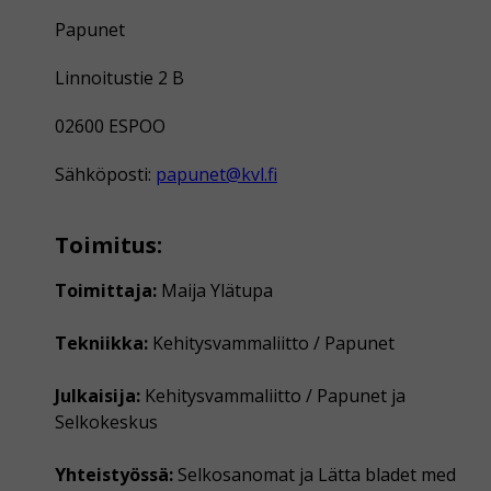
Papunet
Linnoitustie 2 B
02600 ESPOO
Sähköposti:
papunet@kvl.fi
Toimitus:
Toimittaja:
Maija Ylätupa
Tekniikka:
Kehitysvammaliitto / Papunet
Julkaisija:
Kehitysvammaliitto / Papunet ja
Selkokeskus
Yhteistyössä:
Selkosanomat ja Lätta bladet med