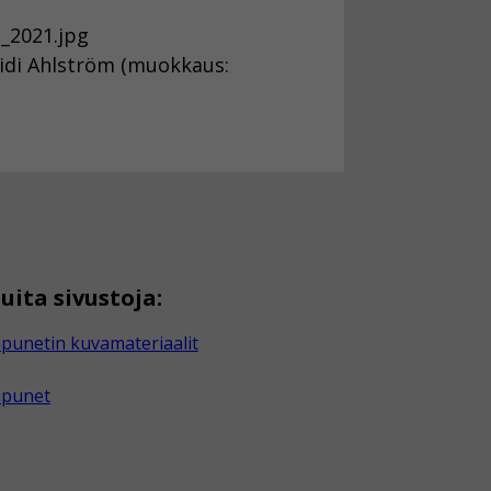
c_2021.jpg
eidi Ahlström (muokkaus:
uita sivustoja:
punetin kuvamateriaalit
apunet