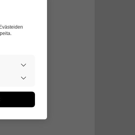
a.
 Evästeiden
peita.
urvallisesti.
edon avulla
toa kerätään
ikutaan. Emme
seen