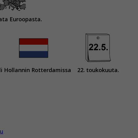
ata Euroopasta.
li Hollannin Rotterdamissa
22. toukokuuta.
tu