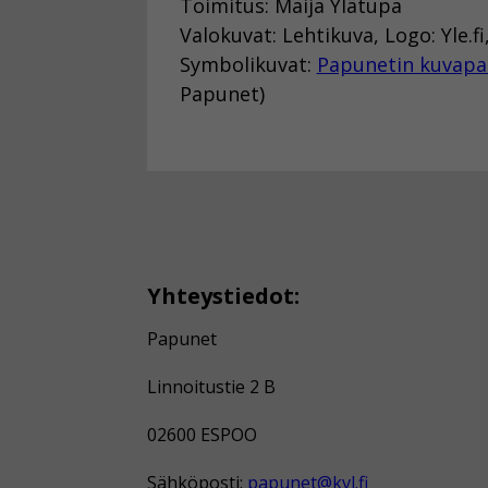
Toimitus: Maija Ylätupa
Valokuvat: Lehtikuva, Logo: Yle.
Symbolikuvat:
Papunetin kuvapa
Papunet)
Yhteystiedot:
Papunet
Linnoitustie 2 B
02600 ESPOO
Sähköposti:
papunet@kvl.fi