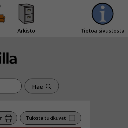
Arkisto
Tietoa sivustosta
Hae
en
Tulosta tukikuvat