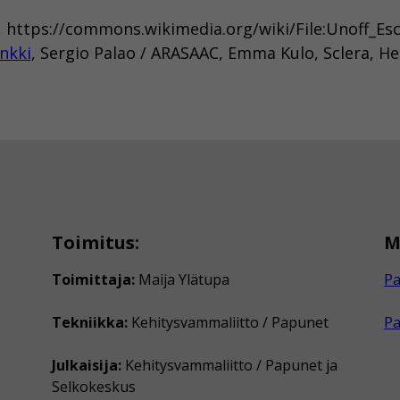
fi, https://commons.wikimedia.org/wiki/File:Unoff_Es
nkki
, Sergio Palao / ARASAAC, Emma Kulo, Sclera, H
Toimitus:
M
Toimittaja:
Maija Ylätupa
Pa
Tekniikka:
Kehitysvammaliitto / Papunet
P
Julkaisija:
Kehitysvammaliitto / Papunet ja
Selkokeskus