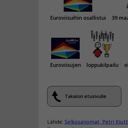
Euroviisuihin osallistui
39 ma
Euroviisujen
loppukilpailu
o
Takaisin etusivulle
Lähde:
Selkosanomat, Petri Kiut