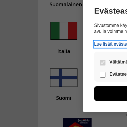
Suomalainen
Blind Channel -
Evästea
Sivustomme käyt
avulla voimme m
Lue lisää eväst
Italia
voitti
Eur
Välttämä
Nämä evästeet
Evästee
Näiden eväst
voimme kehit
esimerkiksi kä
Suomi
oli kuudes.
kuitenkaan ker
käyttäjään.
Voit valita, 