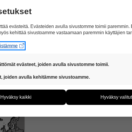
yhtye
menestyi hyvin
Eurovision laulukilpailuiss
setukset
tää evästeitä. Evästeiden avulla sivustomme toimii paremmin.
yös kehittää sivustoamme vastaamaan paremmin käyttäjien tar
eistämme
oviisut.
ttömät evästeet, joiden avulla sivustomme toimii.
 ovat aina käytössä, jotta sivustoamme voi käyttää sujuvasti ja t
t, joiden avulla kehitämme sivustoamme.
eiden avulla keräämme tietoa, miten sivustoamme käytetään. Ti
tää sivustoamme vastaamaan paremmin käyttäjien tarpeita. Tie
Hyväksy kaikki
Hyväksy valitut
vijämääristä ja siitä, mitä sivuja käytetään ja miten sivuilla li
ää henkilötietoja kuten nimiä, eikä tietoja voi yhdistää yksittäi
hyväksytkö näiden evästeiden käytön.