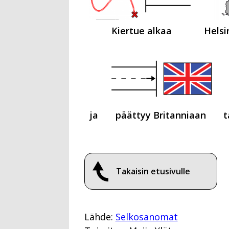
Kiertue alkaa
Helsi
ja
päättyy Britanniaan
t
Takaisin etusivulle
Lähde:
Selkosanomat