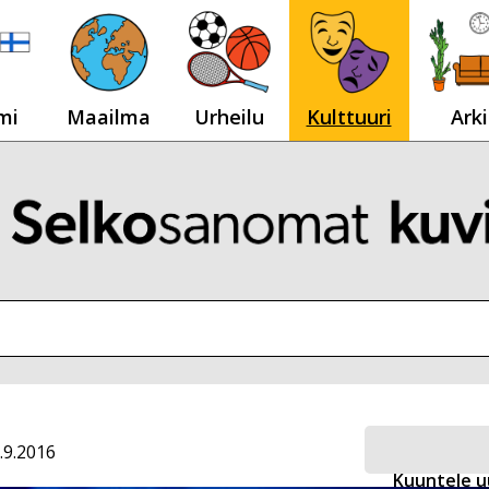
mi
Maailma
Urheilu
Kulttuuri
Arki
.9.2016
Kuuntele u