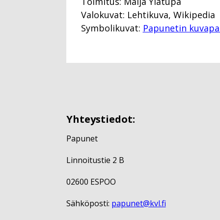
Toimitus: Maija Ylätupa
Valokuvat: Lehtikuva, Wikipedia
Symbolikuvat:
Papunetin kuvapa
Yhteystiedot:
Papunet
Linnoitustie 2 B
02600 ESPOO
Sähköposti:
papunet@kvl.fi