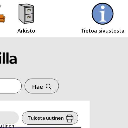
Arkisto
Tietoa sivustosta
Hae
Tulosta uutinen
utinen