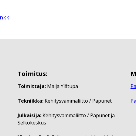
nkki
Toimitus:
M
Toimittaja:
Maija Ylätupa
Pa
Tekniikka:
Kehitysvammaliitto / Papunet
P
Julkaisija:
Kehitysvammaliitto / Papunet ja
Selkokeskus