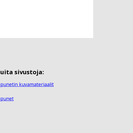
uita sivustoja:
punetin kuvamateriaalit
apunet