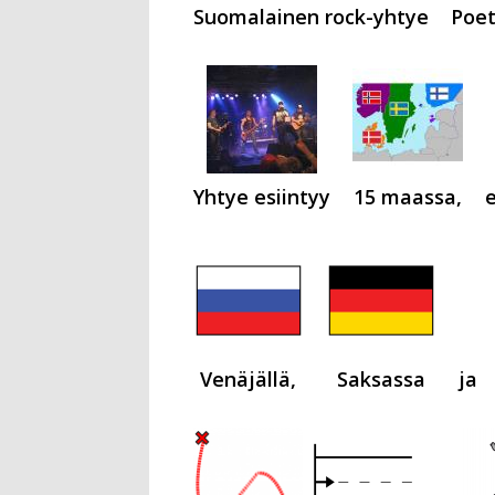
Suomalainen rock-yhtye
Poet
Yhtye esiintyy
15 maassa,
e
Venäjällä,
Saksassa
ja