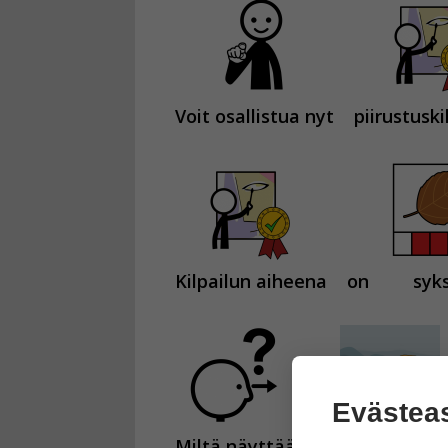
Voit osallistua nyt
piirustuski
Kilpailun aiheena
on
syks
Evästea
Miltä näyttää
syksyinen luon