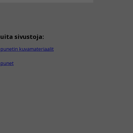
uita sivustoja:
punetin kuvamateriaalit
apunet