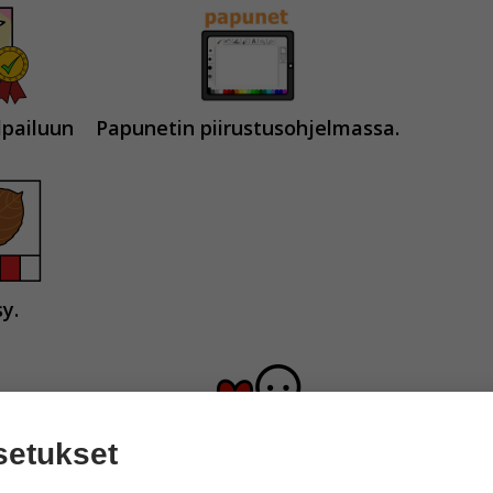
lpailuun
Papunetin piirustusohjelmassa.
y.
setukset
to
tai
mistä asioista sinä tykkäät syksyssä?