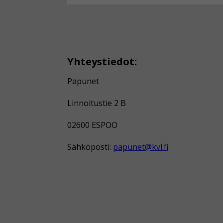
Yhteystiedot:
Papunet
Linnoitustie 2 B
02600 ESPOO
Sähköposti:
papunet@kvl.fi