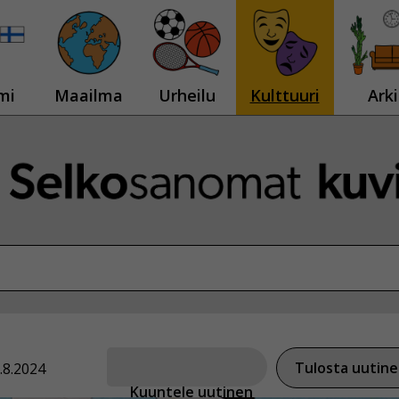
mi
Maailma
Urheilu
Kulttuuri
Arki
Tulosta uutin
.8.2024
Kuuntele uutinen