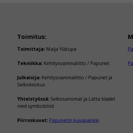
Toimitus:
M
Toimittaja:
Maija Ylätupa
Pa
Tekniikka:
Kehitysvammaliitto / Papunet
P
Julkaisija:
Kehitysvammaliitto / Papunet ja
Selkokeskus
Yhteistyössä:
Selkosanomat ja Lätta bladet
med symbolstöd
Piirroskuvat:
Papunetin kuvapankki