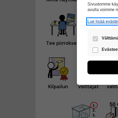
Sivustomme käyt
avulla voimme m
Lue lisää eväst
Välttämä
Tee piirroksesi
Papunetin pii
Nämä evästeet
Evästee
Näiden eväst
voimme kehit
esimerkiksi kä
kuitenkaan ker
käyttäjään.
Kilpailun
voittajat
vali
Voit valita, 