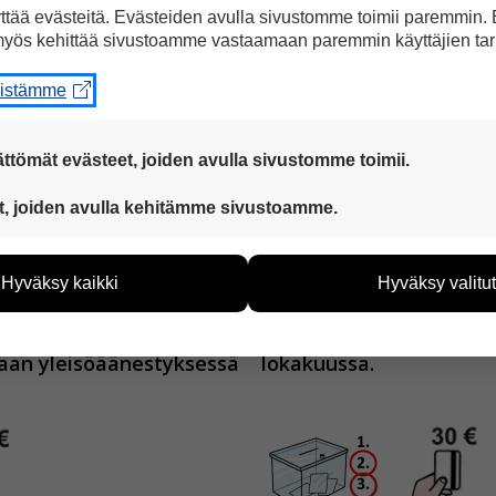
tää evästeitä. Evästeiden avulla sivustomme toimii paremmin.
yös kehittää sivustoamme vastaamaan paremmin käyttäjien tar
eistämme
ttömät evästeet, joiden avulla sivustomme toimii.
rustusohjelmassa
7. lokakuuta
mennessä.
 ovat aina käytössä, jotta sivustoamme voi käyttää sujuvasti ja t
t, joiden avulla kehitämme sivustoamme.
eiden avulla keräämme tietoa, miten sivustoamme käytetään. Ti
tää sivustoamme vastaamaan paremmin käyttäjien tarpeita. Tie
Hyväksy kaikki
Hyväksy valitut
vijämääristä ja siitä, mitä sivuja käytetään ja miten sivuilla li
ää henkilötietoja kuten nimiä, eikä tietoja voi yhdistää yksittäi
taan yleisöäänestyksessä
lokakuussa.
hyväksytkö näiden evästeiden käytön.