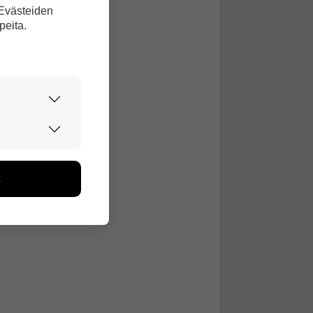
 Evästeiden
peita.
urvallisesti.
edon avulla
toa kerätään
ikutaan. Emme
seen