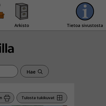
Arkisto
Tietoa sivustosta
Hae
en
Tulosta tukikuvat