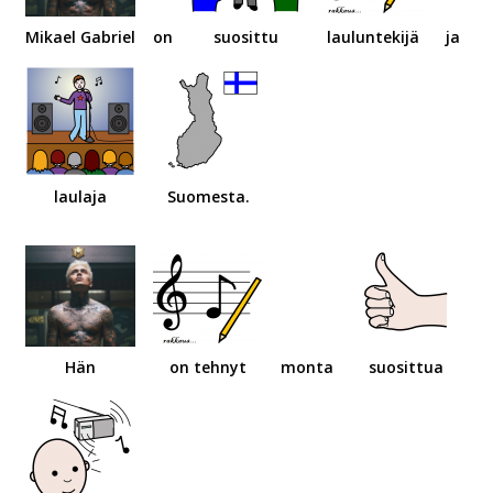
Mikael Gabriel
on
suosittu
lauluntekijä
ja
laulaja
Suomesta.
Hän
on tehnyt
monta
suosittua