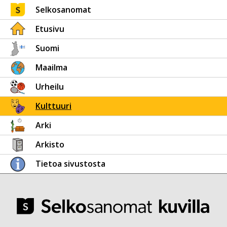
Selkosanomat
Etusivu
Suomi
Maailma
Urheilu
Kulttuuri
Arki
Arkisto
Tietoa sivustosta