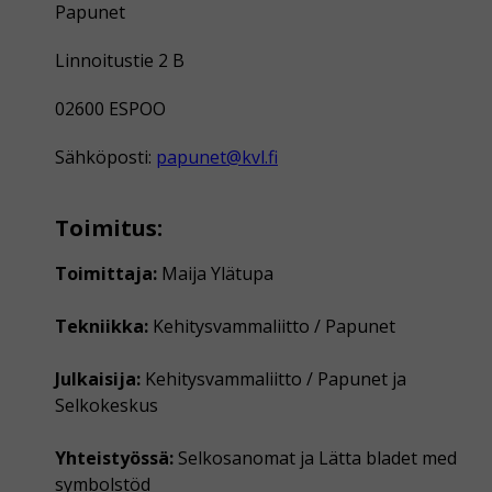
Papunet
Linnoitustie 2 B
02600 ESPOO
Sähköposti:
papunet@kvl.fi
Toimitus:
Toimittaja:
Maija Ylätupa
Tekniikka:
Kehitysvammaliitto / Papunet
Julkaisija:
Kehitysvammaliitto / Papunet ja
Selkokeskus
Yhteistyössä:
Selkosanomat ja Lätta bladet med
symbolstöd