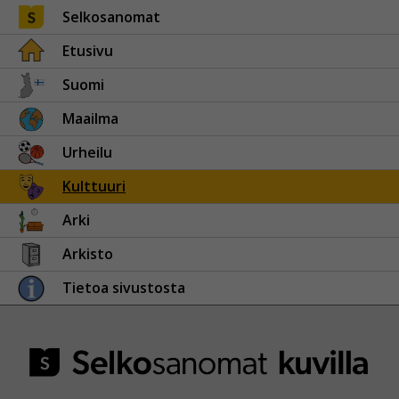
Selkosanomat
Etusivu
Suomi
Maailma
Urheilu
Kulttuuri
Arki
Arkisto
Tietoa sivustosta