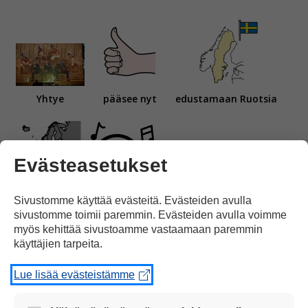
Yhtye
pääsee nyt
edustamaan Ruotsia
Evästeasetukset
Euroviisuihin.
Sivustomme käyttää evästeitä. Evästeiden avulla
sivustomme toimii paremmin. Evästeiden avulla voimme
myös kehittää sivustoamme vastaamaan paremmin
käyttäjien tarpeita.
Lue lisää evästeistämme
KAJ-yhtye
laulaa ruotsinkielisen kappaleen