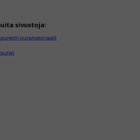
uita sivustoja:
punetin kuvamateriaalit
apunet