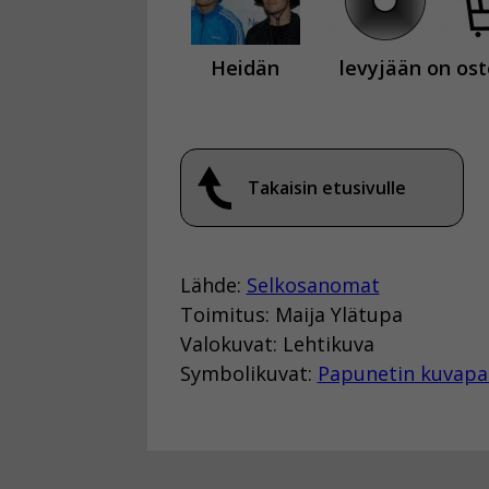
Heidän
levyjään on ost
Takaisin etusivulle
Lähde:
Selkosanomat
Toimitus: Maija Ylätupa
Valokuvat: Lehtikuva
Symbolikuvat:
Papunetin kuvapa