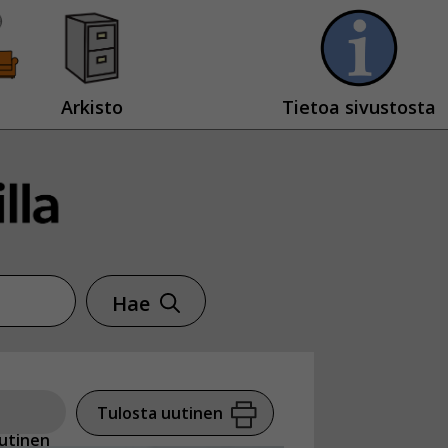
Arkisto
Tietoa sivustosta
Hae
Tulosta uutinen
utinen