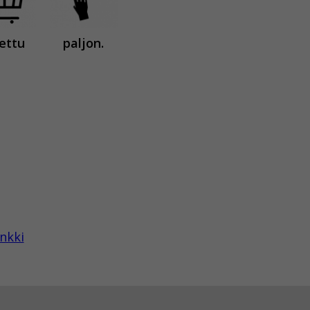
ettu
paljon.
nkki