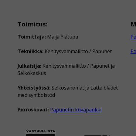
Toimitus:
M
Toimittaja:
Maija Ylätupa
Pa
Tekniikka:
Kehitysvammaliitto / Papunet
P
Julkaisija:
Kehitysvammaliitto / Papunet ja
Selkokeskus
Yhteistyössä:
Selkosanomat ja Lätta bladet
med symbolstöd
Piirroskuvat:
Papunetin kuvapankki