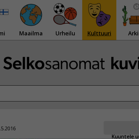
mi
Maailma
Urheilu
Kulttuuri
Arki
.5.2016
Kuuntele u