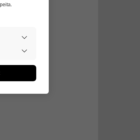
peita.
urvallisesti.
edon avulla
toa kerätään
ikutaan. Emme
seen