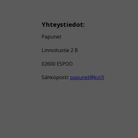
Yhteystiedot:
Papunet
Linnoitustie 2 B
02600 ESPOO
Sähköposti:
papunet@kvl.fi