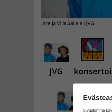
Jare ja VilleGalle eli JVG
JVG
konsertoi
Evästea
Sivustomme käyt