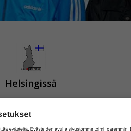
Helsingissä
setukset
tää evästeitä. Evästeiden avulla sivustomme toimii paremmin.