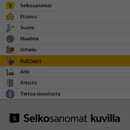
Selkosanomat
Etusivu
Suomi
Maailma
Urheilu
Kulttuuri
Arki
Arkisto
Tietoa sivustosta