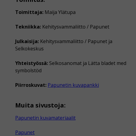
Toimittaja:
Maija Ylätupa
Tekniikka:
Kehitysvammaliitto / Papunet
Julkaisija:
Kehitysvammaliitto / Papunet ja
Selkokeskus
Yhteistyössä:
Selkosanomat ja Lätta bladet med
symbolstöd
Piirroskuvat:
Papunetin kuvapankki
Muita sivustoja:
Papunetin kuvamateriaalit
Papunet