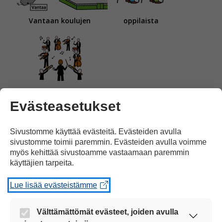
Vantaan koulujen
oppilaista
on koottu Tempo-orkesteri.
Evästeasetukset
Sivustomme käyttää evästeitä. Evästeiden avulla
sivustomme toimii paremmin. Evästeiden avulla voimme
myös kehittää sivustoamme vastaamaan paremmin
käyttäjien tarpeita.
Orkesterissa soittaa
maahanmuuttajia
ja
Lue lisää evästeistämme
Välttämättömät evästeet, joiden avulla