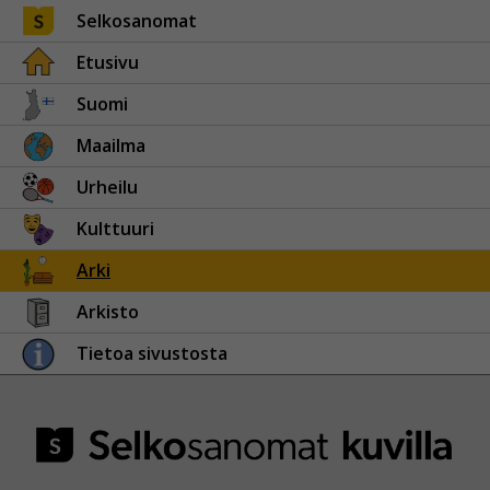
Selkosanomat
Etusivu
Suomi
Maailma
Urheilu
Kulttuuri
Arki
Arkisto
Tietoa sivustosta