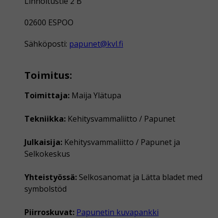
Linnoitustie 2 B
02600 ESPOO
Sähköposti:
papunet@kvl.fi
Toimitus:
Toimittaja:
Maija Ylätupa
Tekniikka:
Kehitysvammaliitto / Papunet
Julkaisija:
Kehitysvammaliitto / Papunet ja
Selkokeskus
Yhteistyössä:
Selkosanomat ja Lätta bladet med
symbolstöd
Piirroskuvat:
Papunetin kuvapankki