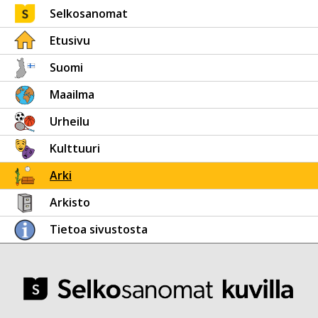
Selkosanomat
Etusivu
Suomi
Maailma
Urheilu
Kulttuuri
Arki
Arkisto
Tietoa sivustosta