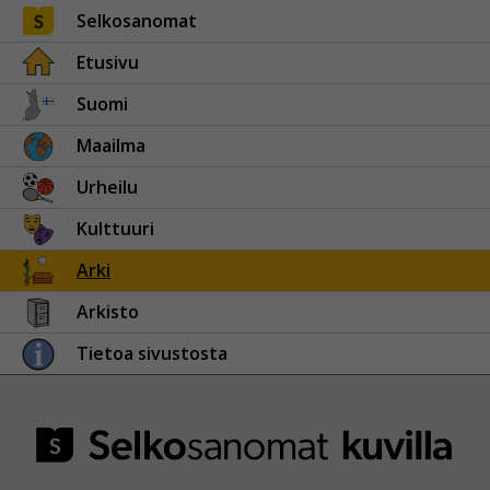
Selkosanomat
Etusivu
Suomi
Maailma
Urheilu
Kulttuuri
Arki
Arkisto
Tietoa sivustosta