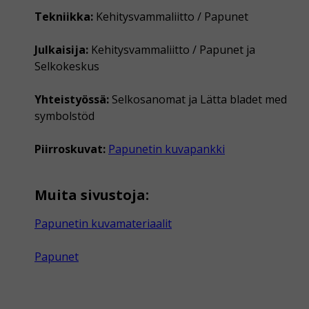
Tekniikka:
Kehitysvammaliitto / Papunet
Julkaisija:
Kehitysvammaliitto / Papunet ja
Selkokeskus
Yhteistyössä:
Selkosanomat ja Lätta bladet med
symbolstöd
Piirroskuvat:
Papunetin kuvapankki
Muita sivustoja:
Papunetin kuvamateriaalit
Papunet