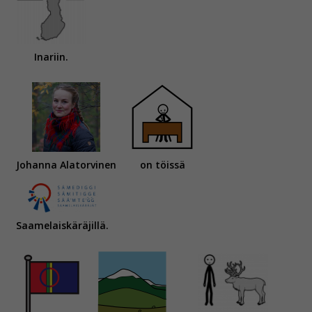
Inariin.
Johanna Alatorvinen
on töissä
Saamelaiskäräjillä.