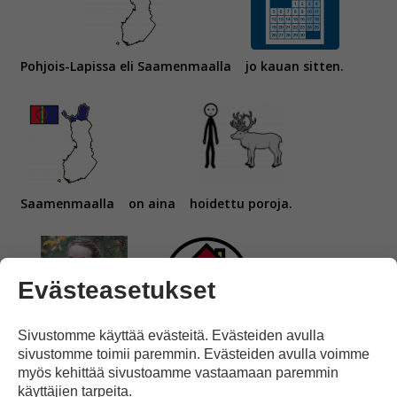
Pohjois-Lapissa eli Saamenmaalla
jo kauan sitten.
Saamenmaalla
on aina
hoidettu poroja.
Evästeasetukset
Sivustomme käyttää evästeitä. Evästeiden avulla
Johanna Alatorvinen
on kotoisin
sivustomme toimii paremmin. Evästeiden avulla voimme
myös kehittää sivustoamme vastaamaan paremmin
käyttäjien tarpeita.