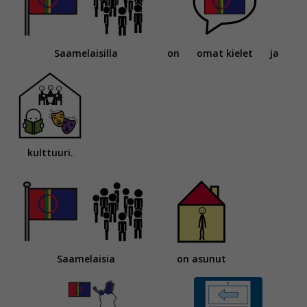
Saamelaisilla
on
omat kielet
ja
kulttuuri.
Saamelaisia
on asunut