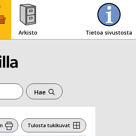
Arkisto
Tietoa sivustosta
Hae
en
Tulosta tukikuvat