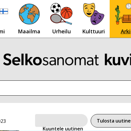
mi
Maailma
Urheilu
Kulttuuri
Arki
Tulosta uutin
023
Kuuntele uutinen