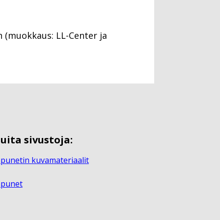
n (muokkaus: LL-Center ja
uita sivustoja:
punetin kuvamateriaalit
apunet