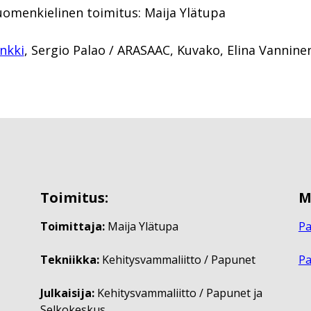
uomenkielinen toimitus: Maija Ylätupa
nkki
, Sergio Palao / ARASAAC, Kuvako, Elina Vannine
Toimitus:
M
Toimittaja:
Maija Ylätupa
Pa
Tekniikka:
Kehitysvammaliitto / Papunet
P
Julkaisija:
Kehitysvammaliitto / Papunet ja
Selkokeskus