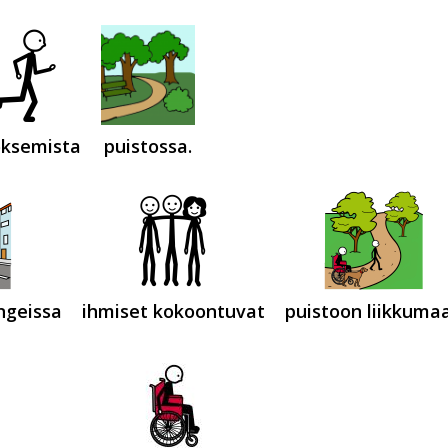
oksemista
puistossa.
ngeissa
ihmiset kokoontuvat
puistoon liikkuma