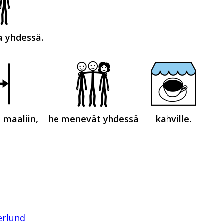
a yhdessä.
 maaliin,
he menevät yhdessä
kahville.
erlund