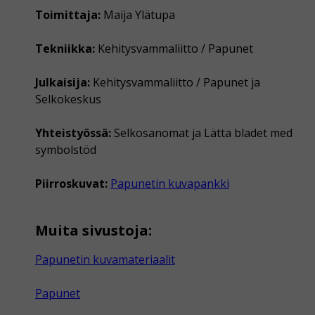
Toimittaja:
Maija Ylätupa
Tekniikka:
Kehitysvammaliitto / Papunet
Julkaisija:
Kehitysvammaliitto / Papunet ja
Selkokeskus
Yhteistyössä:
Selkosanomat ja Lätta bladet med
symbolstöd
Piirroskuvat:
Papunetin kuvapankki
Muita sivustoja:
Papunetin kuvamateriaalit
Papunet