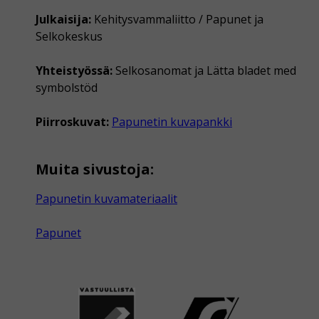
Julkaisija:
Kehitysvammaliitto / Papunet ja
Selkokeskus
Yhteistyössä:
Selkosanomat ja Lätta bladet med
symbolstöd
Piirroskuvat:
Papunetin kuvapankki
Muita sivustoja:
Papunetin kuvamateriaalit
Papunet