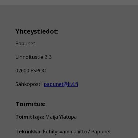
Yhteystiedot:
Papunet
Linnoitustie 2 B
02600 ESPOO
Sähköposti:
papunet@kvl.fi
Toimitus:
Toimittaja:
Maija Ylätupa
Tekniikka:
Kehitysvammaliitto / Papunet