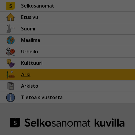
Selkosanomat
Etusivu
Suomi
Maailma
Urheilu
Kulttuuri
Arki
Arkisto
Tietoa sivustosta