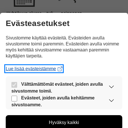
Huhtikuun alussa
tuli
peipponen.
Evästeasetukset
Sivustomme käyttää evästeitä. Evästeiden avulla
sivustomme toimii paremmin. Evästeiden avulla voimme
myös kehittää sivustoamme vastaamaan paremmin
käyttäjien tarpeita.
Kevätaamuisin
koiraslinnut houkuttelevat laulullaan
Lue lisää evästeistämme
Välttämättömät evästeet, joiden avulla
sivustomme toimii.
Nämä evästeet ovat aina käytössä, jotta
Evästeet, joiden avulla kehitämme
naaraslintuja
sivustoamme voi käyttää sujuvasti ja turvallisesti.
sivustoamme.
Näiden evästeiden avulla keräämme tietoa, miten
sivustoamme käytetään. Tiedon avulla voimme
Hyväksy kaikki
kehittää sivustoamme vastaamaan paremmin