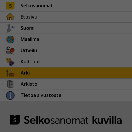
Selkosanomat
Etusivu
Suomi
Maailma
Urheilu
Kulttuuri
Arki
Arkisto
Tietoa sivustosta