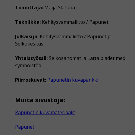
Toimittaja:
Maija Ylätupa
Tekniikka:
Kehitysvammaliitto / Papunet
Julkaisija:
Kehitysvammaliitto / Papunet ja
Selkokeskus
Yhteistyössä:
Selkosanomat ja Lätta bladet med
symbolstöd
Piirroskuvat:
Papunetin kuvapankki
Muita sivustoja:
Papunetin kuvamateriaalit
Papunet