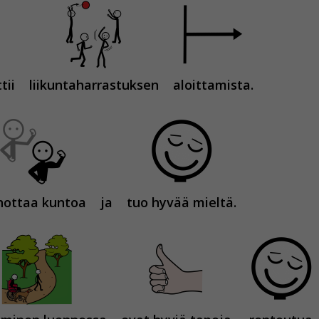
tii
liikuntaharrastuksen
aloittamista.
hottaa kuntoa
ja
tuo hyvää mieltä.