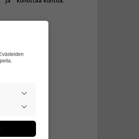
ja
kohottaa kuntoa.
 Evästeiden
peita.
urvallisesti.
edon avulla
toa kerätään
ikutaan. Emme
seen