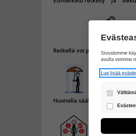
Esimerkiksi retkeily
ja
liik
Evästea
Retkellä voi poimia myös marjo
Sivustomme käyt
avulla voimme m
Lue lisää eväst
Välttämä
Huonolla säällä
voi liikkua
Nämä evästeet
Evästee
Näiden eväst
voimme kehit
esimerkiksi kä
kuitenkaan ker