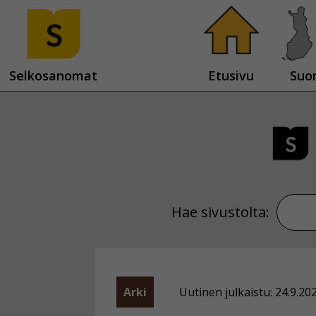
Selkosanomat
Etusivu
Suo
Hae sivustolta:
Arki
Uutinen julkaistu: 24.9.20