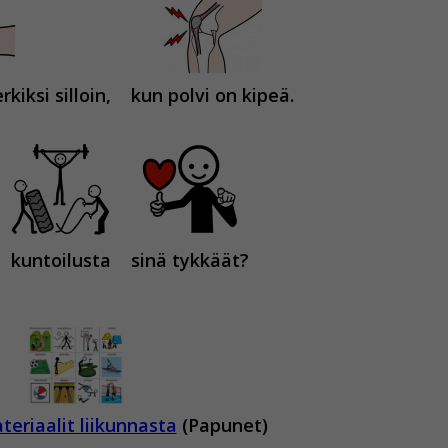
kiksi silloin,
kun polvi on kipeä.
kuntoilusta
sinä tykkäät?
eriaalit liikunnasta
(Papunet)