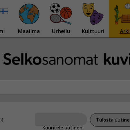
mi
Maailma
Urheilu
Kulttuuri
Arki
Tulosta uutin
24
Kuuntele uutinen