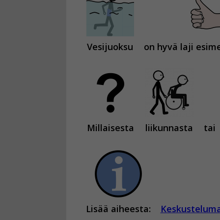
Vesijuoksu
on hyvä laji esimer
Millaisesta
liikunnasta
tai
Lisää aiheesta:
Keskustelumat