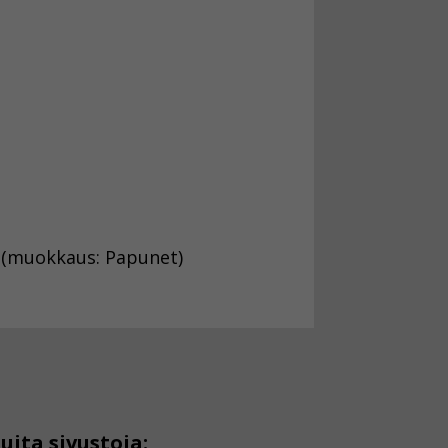
i (muokkaus: Papunet)
uita sivustoja: