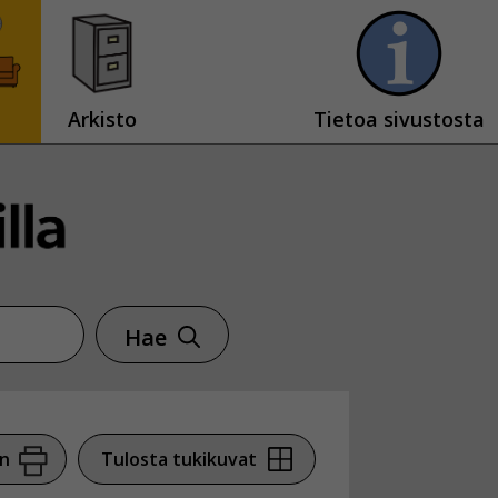
Arkisto
Tietoa sivustosta
Hae
en
Tulosta tukikuvat