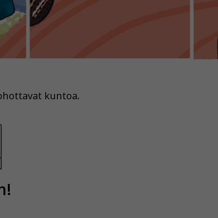
kohottavat kuntoa.
n!