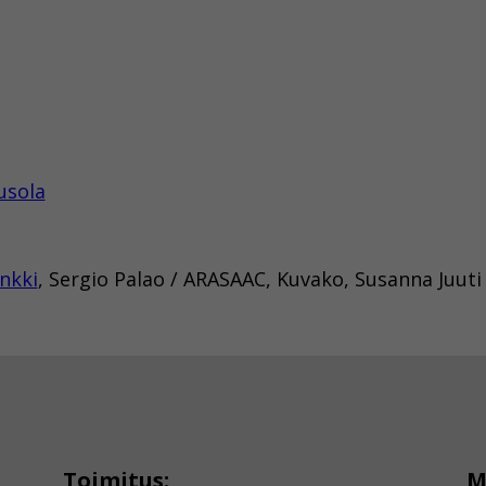
usola
nkki
, Sergio Palao / ARASAAC, Kuvako, Susanna Juut
Toimitus:
M