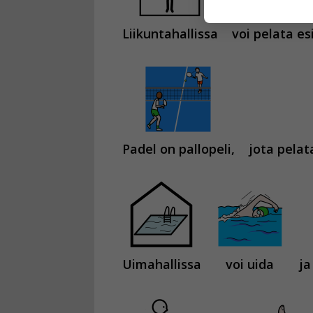
käyttäjään.
Liikuntahallissa
voi pelata es
Voit valita, 
Padel on pallopeli,
jota pelat
Uimahallissa
voi uida
ja