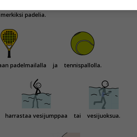
imerkiksi padelia.
hyväksytkö näiden evästeiden käytön.
aan padelmailalla
ja
tennispallolla.
harrastaa vesijumppaa
tai
vesijuoksua.