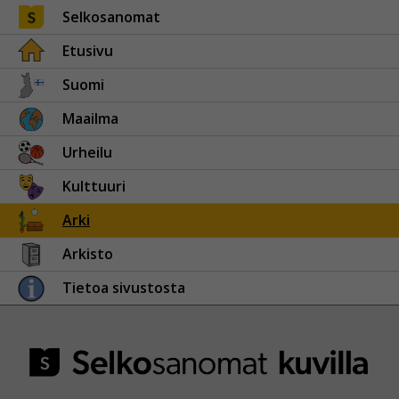
Selkosanomat
Etusivu
Suomi
Maailma
Urheilu
Kulttuuri
Arki
Arkisto
Tietoa sivustosta