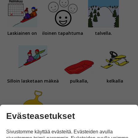
Laskiainen on
iloinen tapahtuma
talvella.
Silloin lasketaan mäkeä
pulkalla,
kelkalla
Evästeasetukset
tai
liukurilla.
Sivustomme käyttää evästeitä. Evästeiden avulla