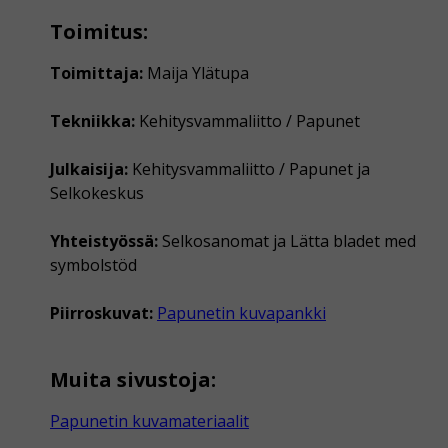
Toimitus:
Toimittaja:
Maija Ylätupa
Tekniikka:
Kehitysvammaliitto / Papunet
Julkaisija:
Kehitysvammaliitto / Papunet ja
Selkokeskus
Yhteistyössä:
Selkosanomat ja Lätta bladet med
symbolstöd
Piirroskuvat:
Papunetin kuvapankki
Muita sivustoja:
Papunetin kuvamateriaalit