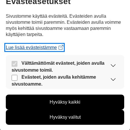
Evästeasetukset
Sivustomme käyttää evästeitä. Evästeiden avulla
sivustomme toimii paremmin. Evästeiden avulla voimme
myös kehittää sivustoamme vastaamaan paremmin
Voit yrittää torjua
lehtokotiloita
kasvimaalla.
käyttäjien tarpeita.
Lue lisää evästeistämme
Välttämättömät evästeet, joiden avulla
sivustomme toimii.
Voit esimerkiksi laittaa kasvien ympärille
Nämä evästeet ovat aina käytössä, jotta
Evästeet, joiden avulla kehitämme
sivustoamme voi käyttää sujuvasti ja turvallisesti.
sivustoamme.
Näiden evästeiden avulla keräämme tietoa, miten
sivustoamme käytetään. Tiedon avulla voimme
Hyväksy kaikki
kehittää sivustoamme vastaamaan paremmin
käyttäjien tarpeita. Tietoa kerätään esimerkiksi
kävijämääristä ja siitä, mitä sivuja käytetään ja
hiekkaa,
teräviä kiviä
tai
käpyjä.
Hyväksy valitut
miten sivuilla liikutaan. Emme kuitenkaan kerää
henkilötietoja kuten nimiä, eikä tietoja voi yhdistää