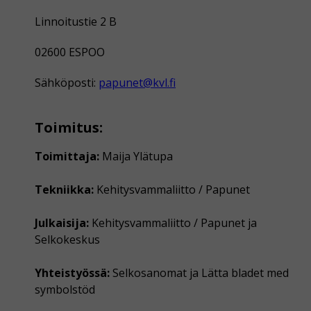
Linnoitustie 2 B
02600 ESPOO
Sähköposti:
papunet@kvl.fi
Toimitus:
Toimittaja:
Maija Ylätupa
Tekniikka:
Kehitysvammaliitto / Papunet
Julkaisija:
Kehitysvammaliitto / Papunet ja
Selkokeskus
Yhteistyössä:
Selkosanomat ja Lätta bladet med
symbolstöd