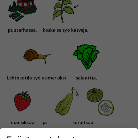
puutarhassa,
koska se syö kasveja.
Lehtokotilo syö esimerkiksi
salaattia,
mansikkaa
ja
kurpitsaa.