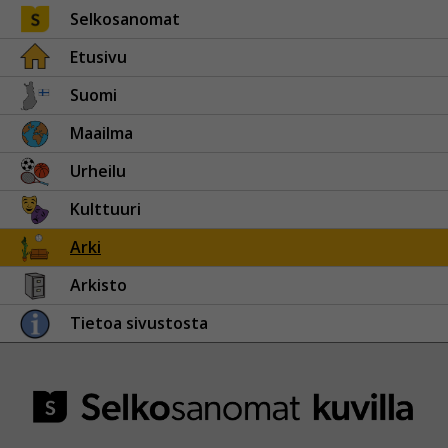
Selkosanomat
Etusivu
Suomi
Maailma
Urheilu
Kulttuuri
Arki
Arkisto
Tietoa sivustosta