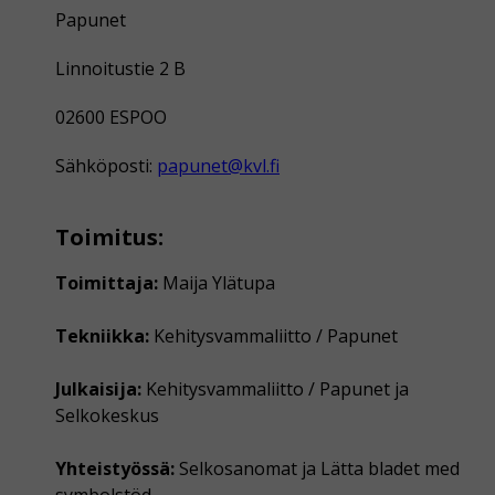
Papunet
Linnoitustie 2 B
02600 ESPOO
Sähköposti:
papunet@kvl.fi
Toimitus:
Toimittaja:
Maija Ylätupa
Tekniikka:
Kehitysvammaliitto / Papunet
Julkaisija:
Kehitysvammaliitto / Papunet ja
Selkokeskus
Yhteistyössä:
Selkosanomat ja Lätta bladet med
symbolstöd