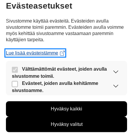
Evästeasetukset
Sivustomme käyttää evästeitä. Evästeiden avulla
sivustomme toimii paremmin. Evästeiden avulla voimme
myös kehittää sivustoamme vastaamaan paremmin
käyttäjien tarpeita.
Kasvit alkavat kasvaa
ja
leskenlehdet,
sinivuokot
Lue lisää evästeistämme
Välttämättömät evästeet, joiden avulla
sivustomme toimii.
ja valkovuokot kukkivat.
Nämä evästeet ovat aina käytössä, jotta
Evästeet, joiden avulla kehitämme
sivustoamme voi käyttää sujuvasti ja turvallisesti.
sivustoamme.
Näiden evästeiden avulla keräämme tietoa, miten
sivustoamme käytetään. Tiedon avulla voimme
Hyväksy kaikki
kehittää sivustoamme vastaamaan paremmin
käyttäjien tarpeita. Tietoa kerätään esimerkiksi
kävijämääristä ja siitä, mitä sivuja käytetään ja
Hyväksy valitut
miten sivuilla liikutaan. Emme kuitenkaan kerää
Myös perhoset
ja kimalaiset heräävät
ja