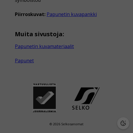
Piirroskuvat:
Papunetin kuvapankki
Muita sivustoja:
Papunetin kuvamateriaalit
Papunet
© 2026 Selkosanomat