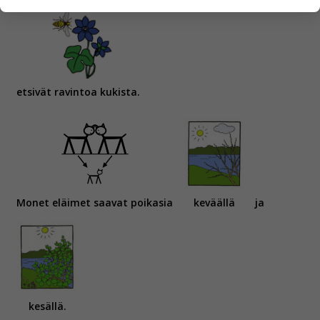
henkilötietoja kuten nimiä, eikä tietoja voi yhdistää
yksittäiseen käyttäjään.
Voit valita, hyväksytkö näiden evästeiden käytön.
etsivät ravintoa kukista.
Monet eläimet saavat poikasia
keväällä
ja
kesällä.