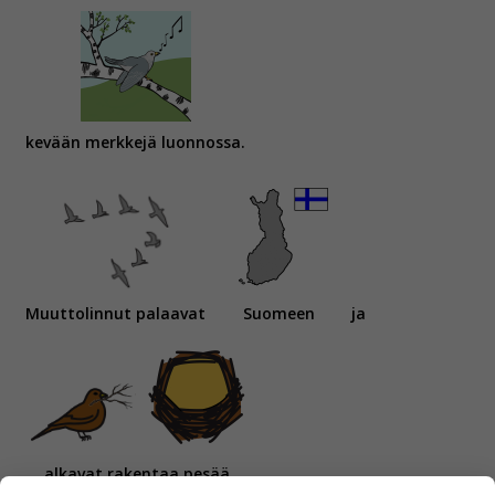
kevään merkkejä luonnossa.
Muuttolinnut palaavat
Suomeen
ja
alkavat rakentaa pesää.