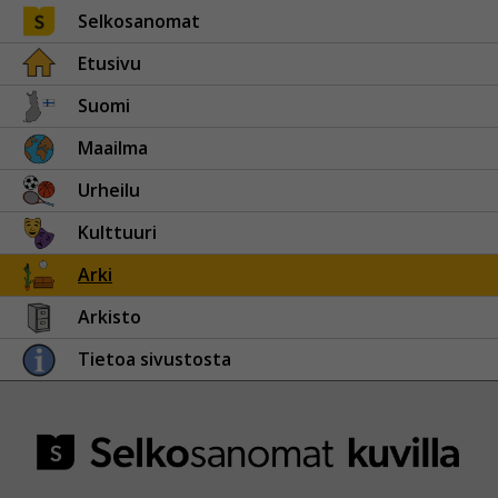
Selkosanomat
Etusivu
Suomi
Maailma
Urheilu
Kulttuuri
Arki
Arkisto
Tietoa sivustosta