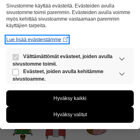
Sivustomme käyttää evästeitä. Evästeiden avulla
Jouluaamuna on tapana syödä
riisipuuroa,
sivustomme toimii paremmin. Evästeiden avulla voimme
myös kehittää sivustoamme vastaamaan paremmin
käyttäjien tarpeita.
Lue lisää evästeistämme
jonka päälle ripotellaan
kanelia
ja
Välttämättömät evästeet, joiden avulla
sivustomme toimii.
Nämä evästeet ovat aina käytössä, jotta
Evästeet, joiden avulla kehitämme
sivustoamme voi käyttää sujuvasti ja turvallisesti.
sivustoamme.
Näiden evästeiden avulla keräämme tietoa, miten
sivustoamme käytetään. Tiedon avulla voimme
sokeria.
Hyväksy kaikki
kehittää sivustoamme vastaamaan paremmin
käyttäjien tarpeita. Tietoa kerätään esimerkiksi
kävijämääristä ja siitä, mitä sivuja käytetään ja
Hyväksy valitut
miten sivuilla liikutaan. Emme kuitenkaan kerää
henkilötietoja kuten nimiä, eikä tietoja voi yhdistää
yksittäiseen käyttäjään.