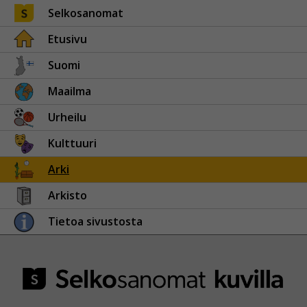
Selkosanomat
Etusivu
Suomi
Maailma
Urheilu
Kulttuuri
Arki
Arkisto
Tietoa sivustosta