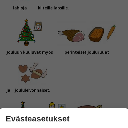
lahjoja
kilteille lapsille.
Jouluun kuuluvat myös
perinteiset jouluruuat
ja
joululeivonnaiset.
Evästeasetukset