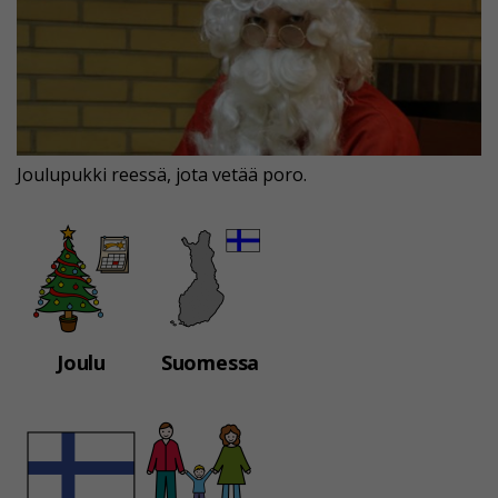
Joulupukki reessä, jota vetää poro.
Joulu
Suomessa