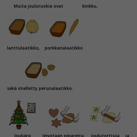
Muita jouluruokia ovat
kinkku,
Voit valita, hyväksytkö näiden evästeiden käytön.
lanttulaatikko,
porkkanalaatikko
sekä imelletty perunalaatikko.
Jouluksi
leivotaan pipareita,
joulutorttuja
ja