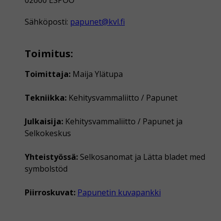
02600 ESPOO
Sähköposti:
papunet@kvl.fi
Toimitus:
Toimittaja:
Maija Ylätupa
Tekniikka:
Kehitysvammaliitto / Papunet
Julkaisija:
Kehitysvammaliitto / Papunet ja
Selkokeskus
Yhteistyössä:
Selkosanomat ja Lätta bladet med
symbolstöd
Piirroskuvat:
Papunetin kuvapankki