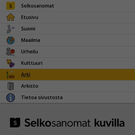
Selkosanomat
Etusivu
Suomi
Maailma
Urheilu
Kulttuuri
Arki
Arkisto
Tietoa sivustosta