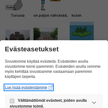
Turussa
on paljon nähtävää,
kuten
Evästeasetukset
Turun linna,
museot
ja
Ruissalon saari.
Sivustomme käyttää evästeitä. Evästeiden avulla
sivustomme toimii paremmin. Evästeiden avulla voimme
myös kehittää sivustoamme vastaamaan paremmin
käyttäjien tarpeita.
Lue lisää evästeistämme
Monia nähtävyyksiä pääsee katsomaan
Välttämättömät evästeet, joiden avulla
sivustomme toimii.