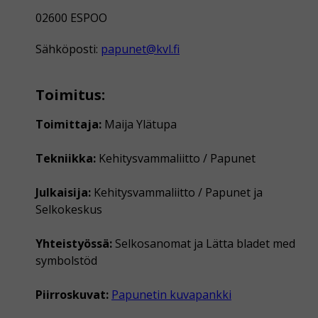
02600 ESPOO
Sähköposti:
papunet@kvl.fi
Toimitus:
Toimittaja:
Maija Ylätupa
Tekniikka:
Kehitysvammaliitto / Papunet
Julkaisija:
Kehitysvammaliitto / Papunet ja
Selkokeskus
Yhteistyössä:
Selkosanomat ja Lätta bladet med
symbolstöd
Piirroskuvat:
Papunetin kuvapankki