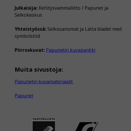
Julkaisija:
Kehitysvammaliitto / Papunet ja
Selkokeskus
Yhteistyössä:
Selkosanomat ja Lätta bladet med
symbolstöd
Piirroskuvat:
Papunetin kuvapankki
Muita sivustoja:
Papunetin kuvamateriaalit
Papunet