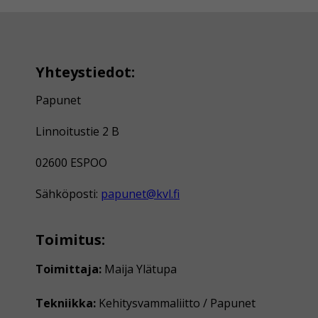
Yhteystiedot:
Papunet
Linnoitustie 2 B
02600 ESPOO
Sähköposti:
papunet@kvl.fi
Toimitus:
Toimittaja:
Maija Ylätupa
Tekniikka:
Kehitysvammaliitto / Papunet