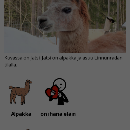
Kuvassa on Jatsi. Jatsi on alpakka ja asuu Linnunradan
tilalla.
Alpakka
on ihana eläin