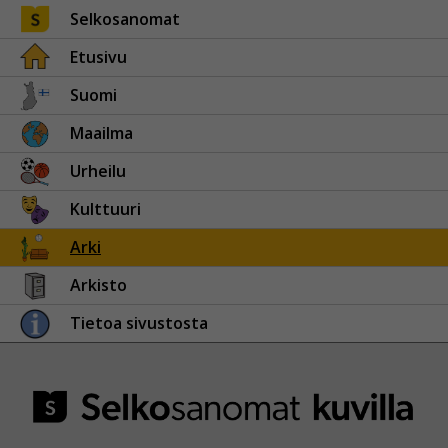
Selkosanomat
Etusivu
Suomi
Maailma
Urheilu
Kulttuuri
Arki
Arkisto
Tietoa sivustosta