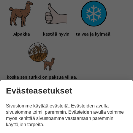
Alpakka
kestää hyvin
talvea ja kylmää,
koska sen turkki on paksua villaa.
Evästeasetukset
Sivustomme käyttää evästeitä. Evästeiden avulla
sivustomme toimii paremmin. Evästeiden avulla voimme
myös kehittää sivustoamme vastaamaan paremmin
Alpakan villan voi leikata,
käyttäjien tarpeita.