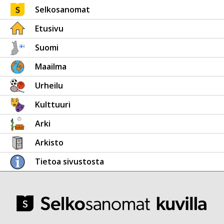
Selkosanomat
Etusivu
Suomi
Maailma
Urheilu
Kulttuuri
Arki
Arkisto
Tietoa sivustosta