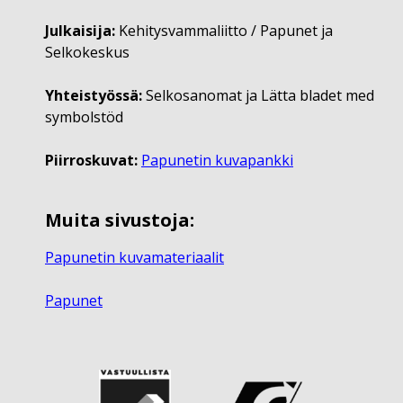
Julkaisija:
Kehitysvammaliitto / Papunet ja
Selkokeskus
Yhteistyössä:
Selkosanomat ja Lätta bladet med
symbolstöd
Piirroskuvat:
Papunetin kuvapankki
Muita sivustoja:
Papunetin kuvamateriaalit
Papunet