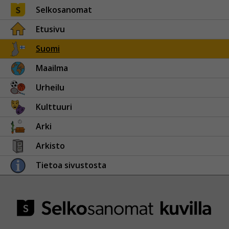
Selkosanomat
Etusivu
Suomi
Maailma
Urheilu
Kulttuuri
Arki
Arkisto
Tietoa sivustosta