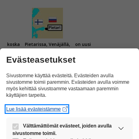
koska
Pietarissa, Venäjällä,
on uusi
Evästeasetukset
Sivustomme käyttää evästeitä. Evästeiden avulla
sivustomme toimii paremmin. Evästeiden avulla voimme
myös kehittää sivustoamme vastaamaan paremmin
jätevedenpuhdistamo.
käyttäjien tarpeita.
Lue lisää evästeistämme
Välttämättömät evästeet, joiden avulla
sivustomme toimii.
Tutkijat
ovat kuitenkin huolissaan