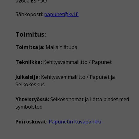
02600 ESPOO
Sähköposti:
papunet@kvl.fi
Toimitus:
Toimittaja:
Maija Ylätupa
Tekniikka:
Kehitysvammaliitto / Papunet
Julkaisija:
Kehitysvammaliitto / Papunet ja
Selkokeskus
Yhteistyössä:
Selkosanomat ja Lätta bladet med
symbolstöd
Piirroskuvat:
Papunetin kuvapankki