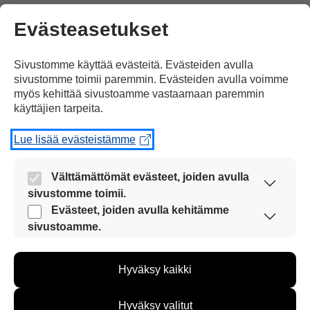
Evästeasetukset
Sivustomme käyttää evästeitä. Evästeiden avulla
sivustomme toimii paremmin. Evästeiden avulla voimme
myös kehittää sivustoamme vastaamaan paremmin
ei saa
kilpailuttaa.
käyttäjien tarpeita.
Lue lisää evästeistämme
Välttämättömät evästeet, joiden avulla
sivustomme toimii.
Vammaispalvelujen kilpailutuskielto
tulisi
Nämä evästeet ovat aina käytössä, jotta
Evästeet, joiden avulla kehitämme
sivustoamme voi käyttää sujuvasti ja turvallisesti.
sivustoamme.
Näiden evästeiden avulla keräämme tietoa, miten
sivustoamme käytetään. Tiedon avulla voimme
Hyväksy kaikki
kehittää sivustoamme vastaamaan paremmin
käyttäjien tarpeita. Tietoa kerätään esimerkiksi
kävijämääristä ja siitä, mitä sivuja käytetään ja
kirjata lakiin.
Hyväksy valitut