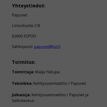
Yhteystiedot:
Papunet
Linnoitustie 2 B
02600 ESPOO
Sähköposti:
papunet@kvl.fi
Toimitus:
Toimittaja:
Maija Ylätupa
Tekniikka:
Kehitysvammaliitto / Papunet
Julkaisija:
Kehitysvammaliitto / Papunet ja
Selkokeskus