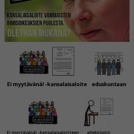
Ei myytävänä! -kansalaisaloite
eduskuntaan
Ei myytävänä! -kansalaisaloitteen
allekirjoitti