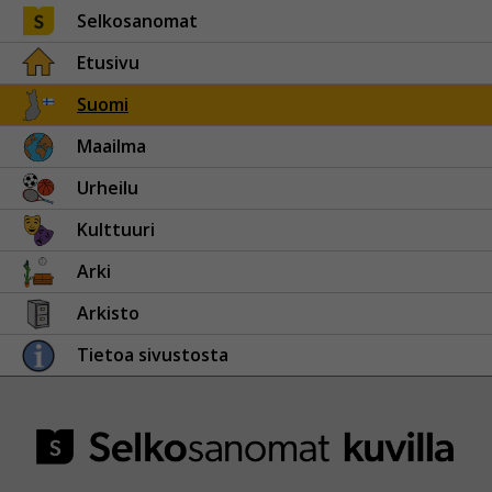
Selkosanomat
Etusivu
Suomi
Maailma
Urheilu
Kulttuuri
Arki
Arkisto
Tietoa sivustosta