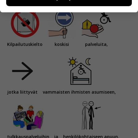
miten sivuilla liikutaan. Emme kuitenkaan kerää
henkilötietoja kuten nimiä, eikä tietoja voi yhdistää
yksittäiseen käyttäjään.
Voit valita, hyväksytkö näiden evästeiden käytön.
Kilpailutuskielto
koskisi
palveluita,
jotka liittyvät
vammaisten ihmisten asumiseen,
tulkkauspalveluihin
ja
henkilökohtaiseen apuun.